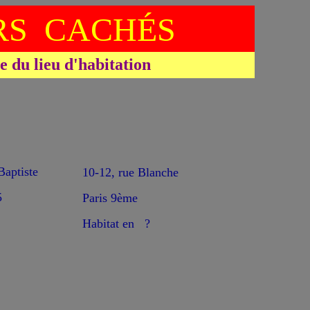
S CACHÉS
du lieu d'habitation
aptiste
10-12, rue Blanche
5
Paris 9ème
Habitat en ?