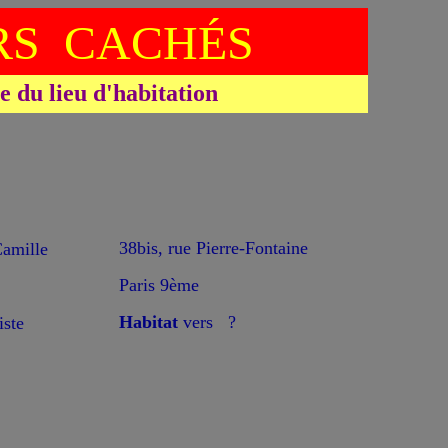
S CACHÉS
du lieu d'habitation
*
38bis, rue Pierre-Fontaine
mille
Paris 9ème
Habitat
vers ?
ste