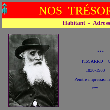
NOS TRÉSOR
Habitant - Adresse 
**
PISSARRO Ca
1830-1903
Peintre impressionni
***