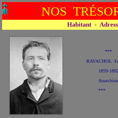
NOS TRÉSOR
Habitant - Adresse 
***
RAVACHOL Fra
1859-189
Anarchist
***