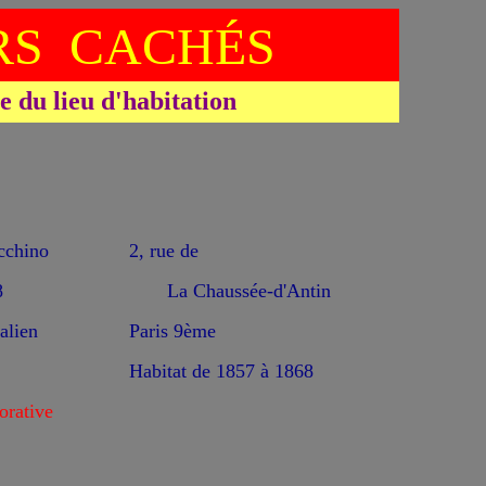
S CACHÉS
du lieu d'habitation
chino
2, rue de
8
La Chaussée-d'Antin
alien
Paris 9ème
Habitat de 1857 à 1868
rative