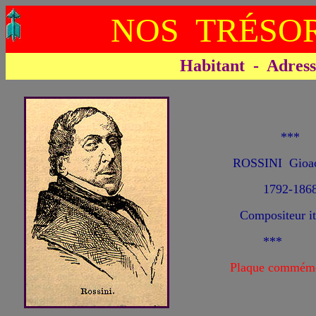
NOS TRÉSOR
Habitant - Adresse 
***
ROSSINI Gioac
1792-186
Compositeur it
***
Plaque commémo