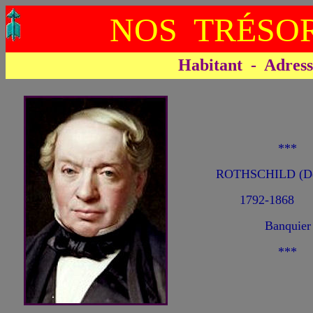
NOS TRÉSOR
Habitant - Adresse 
***
ROTHSCHILD (De
1792-1868
Banquier
***