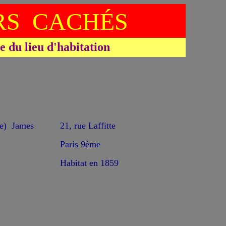
S CACHÉS
du lieu d'habitation
) James
21, rue Laffitte
Paris 9ème
Habitat en 1859