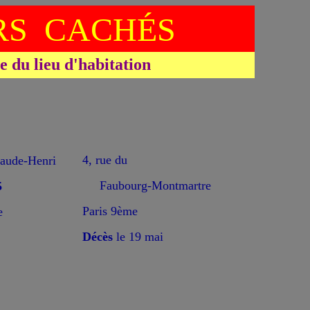
S CACHÉS
du lieu d'habitation
4, rue du
ude-Henri
Faubourg-Montmartre
5
Paris 9ème
e
Décès
le 19 mai