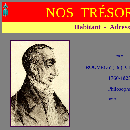
NOS TRÉSOR
Habitant - Adresse 
***
ROUVROY (De) Cla
1760-
182
Philosoph
***