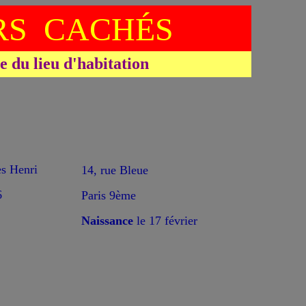
S CACHÉS
du lieu d'habitation
s Henri
14, rue Bleue
6
Paris 9ème
Naissance
le 17 février