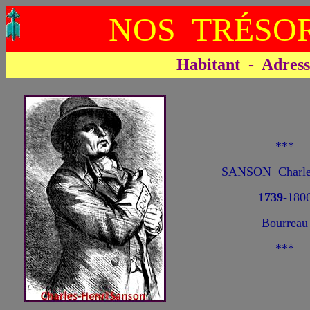
NOS TRÉSOR
Habitant - Adresse 
***
SANSON Charle
1739
-180
Bourreau
***