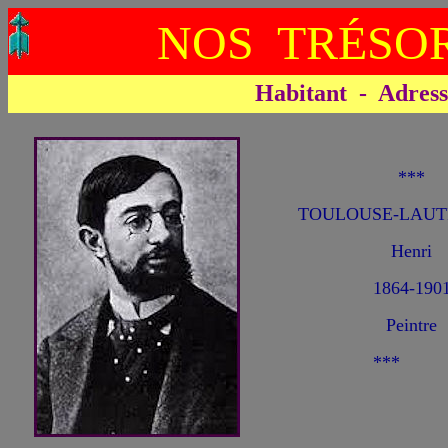
NOS TRÉSOR
Habitant - Adresse 
***
TOULOUSE-LAUT
Henri
1864-190
Peintre
***