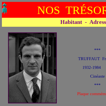
NOS TRÉSOR
Habitant - Adresse 
***
TRUFFAUT Fra
1932-1984
Cinéaste
***
Plaque commémo