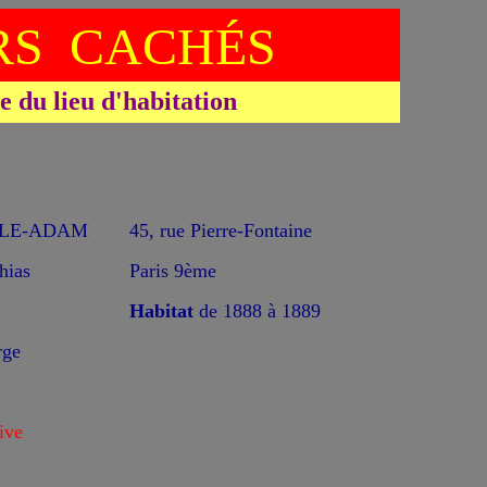
S CACHÉS
du lieu d'habitation
*
SLE-ADAM
45, rue Pierre-Fontaine
hias
Paris 9ème
Habitat
de 1888 à 1889
rge
ive