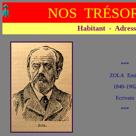
NOS TRÉSOR
Habitant - Adresse 
***
ZOLA Emi
1840-190
Ecrivain
***