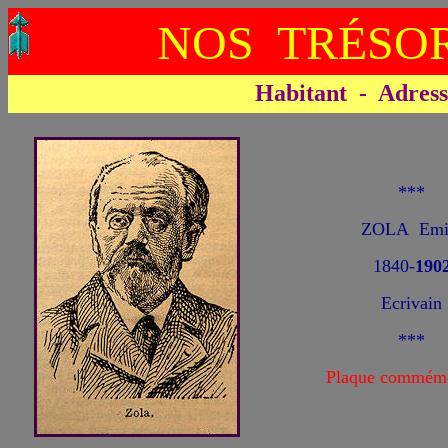
NOS TRÉSOR
Habitant - Adresse 
***
ZOLA Emi
1840-
190
Ecrivain
***
Plaque commémo