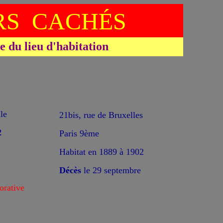
S CACHÉS
du lieu d'habitation
le
21bis, rue de Bruxelles
2
Paris 9ème
Habitat en 1889 à 1902
Décès
le 29 septembre
rative