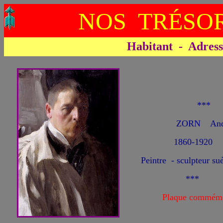
NOS TRÉSOR
Habitant - Adresse 
**
ZORN And
1860-1920
Peintre - sculpteur su
***
Plaque commémo