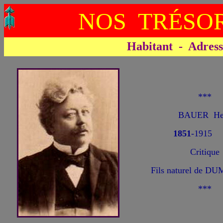
NOS TRÉSOR
Habitant - Adresse 
***
BAUER He
1851
-1915
Critique
Fils naturel de DU
***