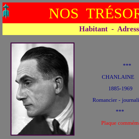
NOS TRÉSOR
Habitant - Adresse 
**
CHANLAINE P
1885-1969
Romancier - journali
***
Plaque commémo