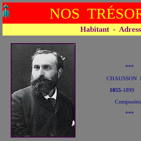
NOS TRÉSOR
Habitant - Adresse 
***
CHAUSSON E
1855
-1899
Composite
***