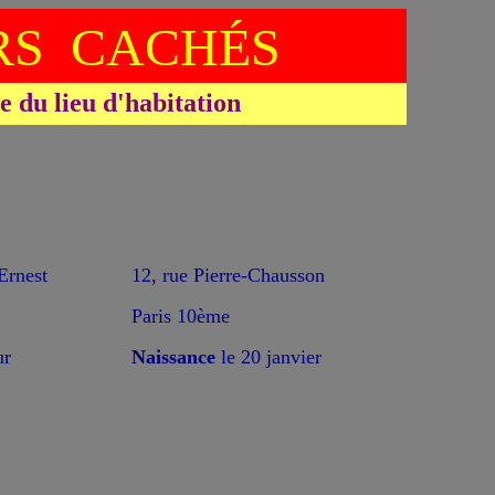
S CACHÉS
du lieu d'habitation
rnest
12, rue Pierre-Chausson
Paris 10ème
ur
Naissance
le 20 janvier