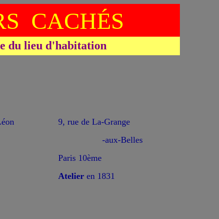
S CACHÉS
du lieu d'habitation
éon
9, rue de La-Grange
-aux-Belles
Paris 10ème
Atelier
en 1831