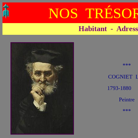
NOS TRÉSOR
Habitant - Adresse 
***
COGNIET L
1793-1880
Peintre
***