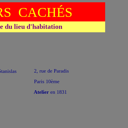
S CACHÉS
du lieu d'habitation
*
2, rue de Paradis
nislas
Paris 10ème
Atelier
en 1831