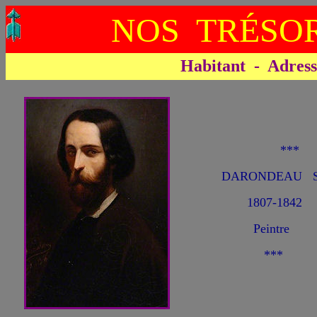
NOS TRÉSOR
Habitant - Adresse 
**
DARONDEAU Sta
1807-1842
Peintre
***