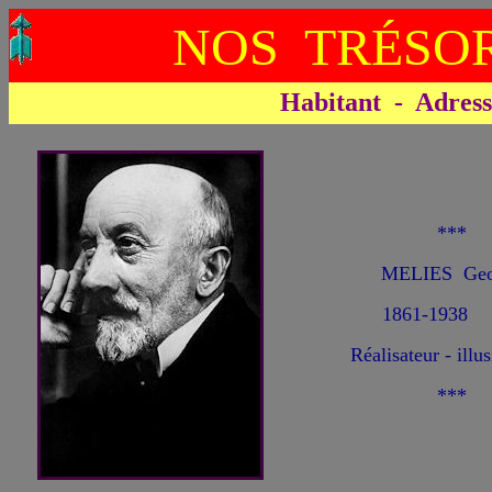
NOS TRÉSOR
Habitant - Adresse 
***
MELIES Geo
1861-1938
Réalisateur - illu
***