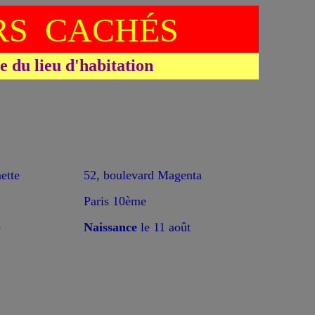
S CACHÉS
du lieu d'habitation
tte
52, boulevard Magenta
Paris 10ème
e
Naissance
le 11 août