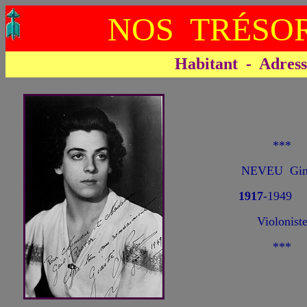
NOS TRÉSOR
Habitant - Adresse 
***
NEVEU Gine
1917
-1949
Violonist
***