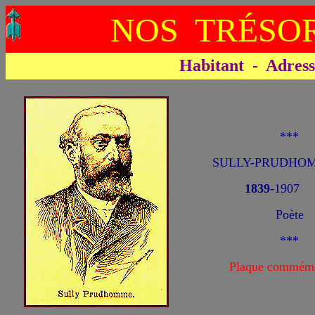
NOS TRÉSOR
Habitant - Adresse 
***
SULLY-PRUDHOM
1839
-1907
Poète
***
Plaque commémo