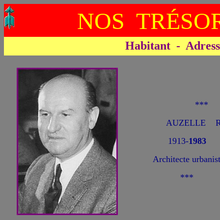
NOS TRÉSOR
Habitant - Adresse 
***
AUZELLE Ro
1913-
1983
Architecte urbanist
***