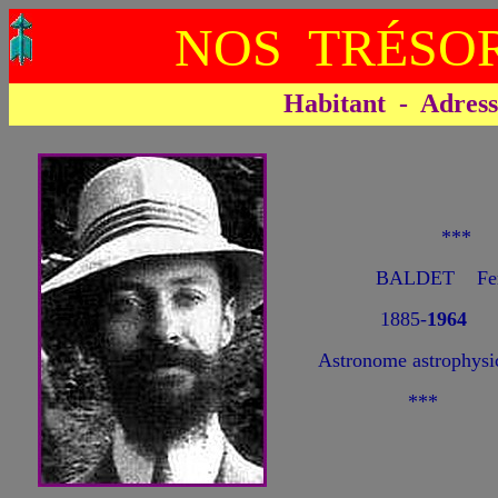
NOS TRÉSOR
Habitant - Adresse 
***
BALDET Fer
1885-
1964
Astronome astrophysi
***