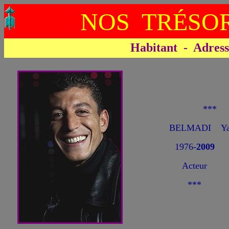
NOS TRÉSOR
Habitant - Adresse 
***
BELMADI Ya
1976-
2009
Acteur
***