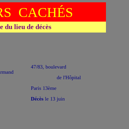
S CACHÉS
du lieu de décès
47/83, boulevard
mand
de l'Hôpital
Paris 13ème
Décès
le 13 juin