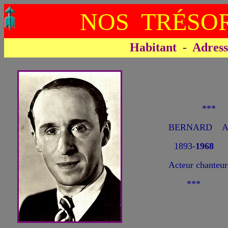
NOS TRÉSOR
Habitant - Adresse 
***
BERNARD Ar
1893-
1968
Acteur chanteur
***