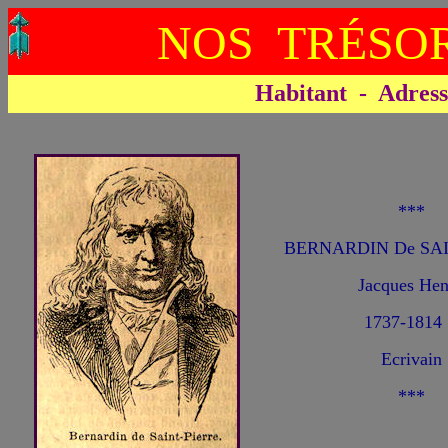
NOS TRÉSOR
Habitant - Adresse 
***
BERNARDIN De SAI
Jacques He
1737-1814
Ecrivain
***