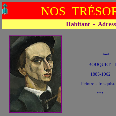
NOS TRÉSOR
Habitant - Adresse 
**
BOUQUET L
1885-1962
Peintre - fresquist
***