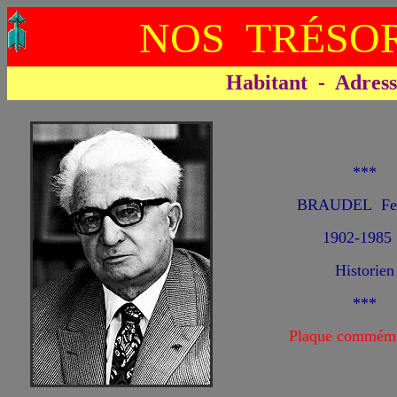
NOS TRÉSOR
Habitant - Adresse 
***
BRAUDEL Fe
1902-1985
Historien
***
Plaque commémo