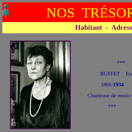
NOS TRÉSOR
Habitant - Adresse 
***
BUFFET Eug
1866-
1934
Chanteuse de music-h
***