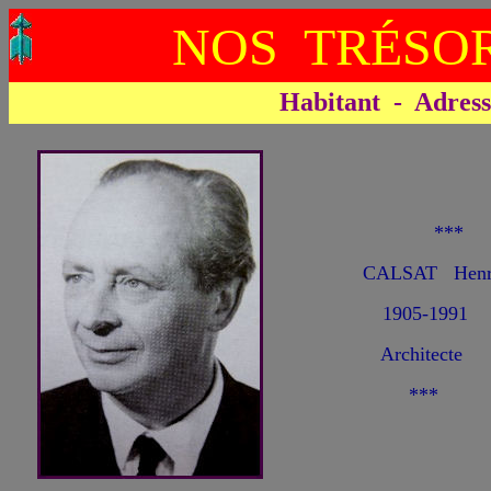
NOS TRÉSOR
Habitant - Adresse 
**
CALSAT Henri
1905-1991
Architecte
***