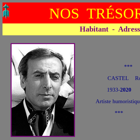
NOS TRÉSOR
Habitant - Adresse 
***
CASTEL Ro
1933-
2020
Artiste humoristiqu
***