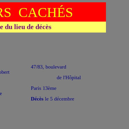
S CACHÉS
du lieu de décès
47/83, boulevard
bert
de l'Hôpital
Paris 13ème
e
Décès
le 5 décembre