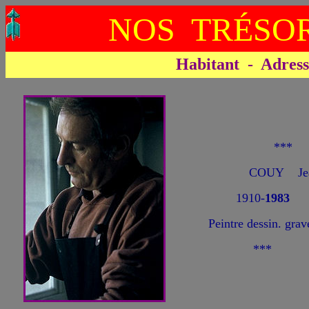
NOS TRÉSOR
Habitant - Adresse 
***
COUY Je
1910-
1983
Peintre dessin. grav
***