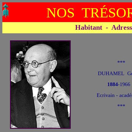
NOS TRÉSOR
Habitant - Adresse 
***
DUHAMEL Ge
1884
-1966
Ecrivain - acad
***