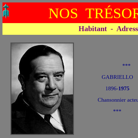
NOS TRÉSOR
Habitant - Adresse 
***
GABRIELLO 
1896-
1975
Chansonnier acteu
***