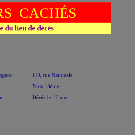
S CACHÉS
du lieu de décès
gero
119, rue Nationale
Paris 13ème
n
Décès
le 17 juin