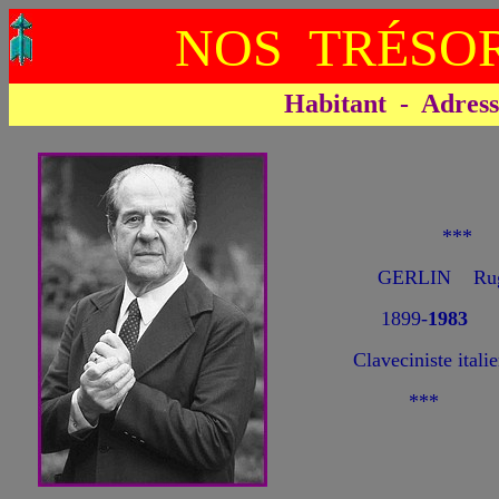
NOS TRÉSOR
Habitant - Adresse 
***
GERLIN Rug
1899-
1983
Claveciniste italie
***