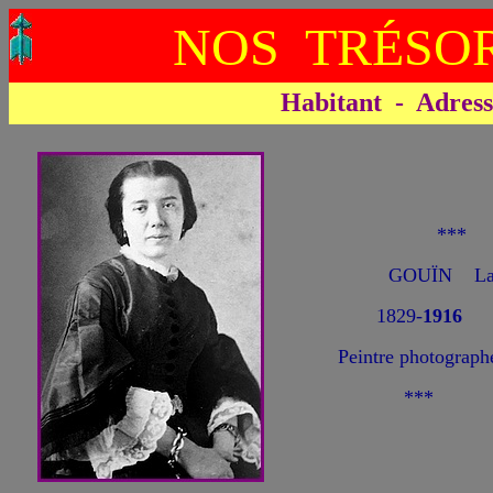
NOS TRÉSOR
Habitant - Adresse 
***
GOUÏN La
1829-
1916
Peintre photograph
***