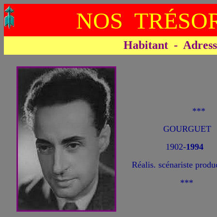
NOS TRÉSOR
Habitant - Adresse 
***
GOURGUET 
1902-
1994
Réalis. scénariste produ
***