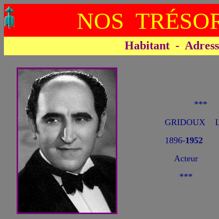
NOS TRÉSOR
Habitant - Adresse 
***
GRIDOUX L
1896-
1952
Acteur
***