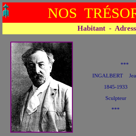
NOS TRÉSOR
Habitant - Adresse 
***
INGALBERT Jean
1845-1933
Sculpteur
***