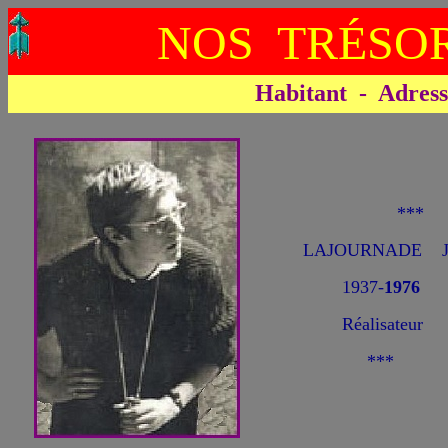
NOS TRÉSOR
Habitant - Adresse 
***
LAJOURNADE Jea
1937-
1976
Réalisateur
***