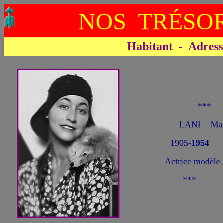
NOS TRÉSOR
Habitant - Adresse 
***
LANI Mar
1905-
1954
Actrice modèle
***