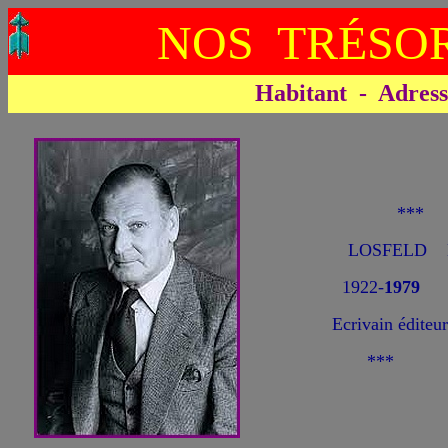
NOS TRÉSOR
Habitant - Adresse 
***
LOSFELD E
1922-
1979
Ecrivain éditeur
***