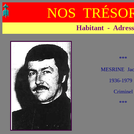
NOS TRÉSOR
Habitant - Adresse 
***
MESRINE Jac
1936-1979
Criminel
***