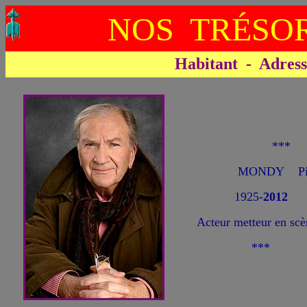
NOS TRÉSOR
Habitant - Adresse 
***
MONDY Pie
1925-
2012
Acteur metteur en scè
***