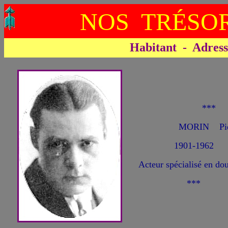
NOS TRÉSOR
Habitant - Adresse 
***
MORIN Pie
1901-1962
Acteur spécialisé en do
***