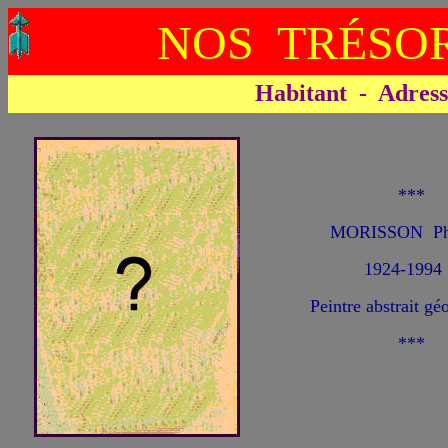
NOS TRÉSOR
Habitant - Adresse 
***
MORISSON Phi
1924-1994
Peintre abstrait gé
***