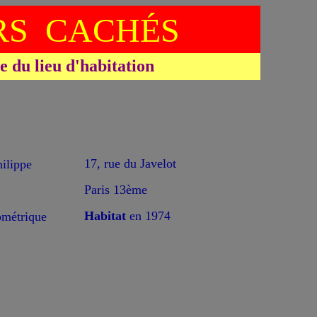
S CACHÉS
du lieu d'habitation
17, rue du Javelot
lippe
Paris 13ème
Habitat
en 1974
ométrique