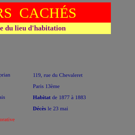
S CACHÉS
du lieu d'habitation
rian
119, rue du Chevaleret
Paris 13ème
ais
Habitat
de 1877 à 1883
Décès
le 23 mai
rative