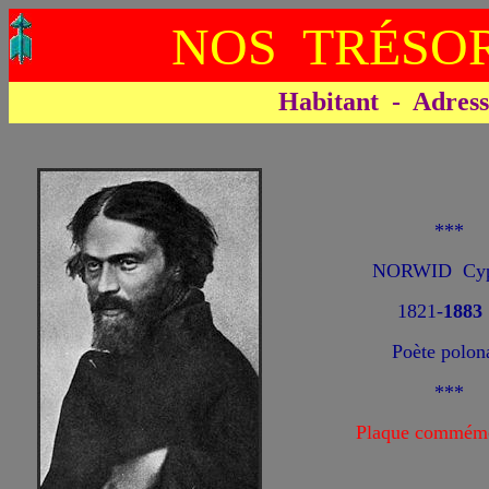
NOS TRÉSOR
Habitant - Adresse 
***
NORWID Cyp
1821-
1883
Poète polon
***
Plaque commémo