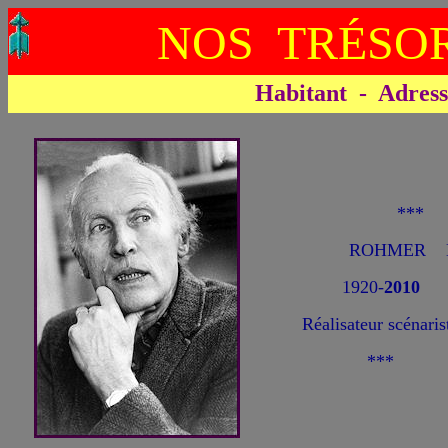
NOS TRÉSOR
Habitant - Adresse 
***
ROHMER E
1920-
2010
Réalisateur scénaris
***