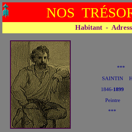
NOS TRÉSOR
Habitant - Adresse 
***
SAINTIN He
1846-
1899
Peintre
***