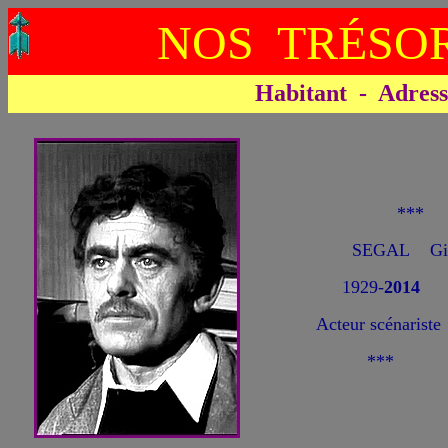
NOS TRÉSOR
Habitant - Adresse 
***
SEGAL Gil
1929-
2014
Acteur scénariste
***